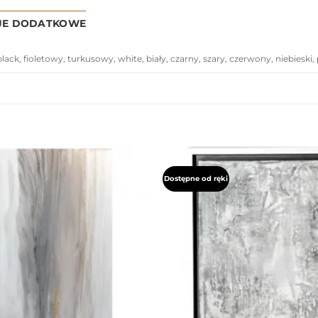
JE DODATKOWE
black, fioletowy, turkusowy, white, biały, czarny, szary, czerwony, niebies
Dostępne od ręki