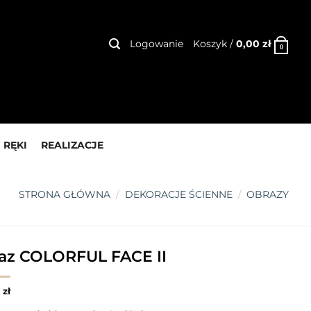
Logowanie
Koszyk /
0,00
zł
0
 RĘKI
REALIZACJE
STRONA GŁÓWNA
/
DEKORACJE ŚCIENNE
/
OBRAZY
az COLORFUL FACE II
0
zł