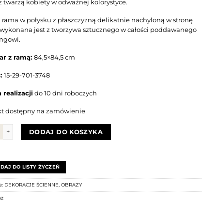
z twarzą kobiety w odważnej kolorystyce.
 rama w połysku z płaszczyzną delikatnie nachyloną w stronę
i wykonana jest z tworzywa sztucznego w całości poddawanego
ingowi.
ar z ramą:
84,5×84,5 cm
s:
15-29-701-3748
 realizacji
do 10 dni roboczych
t dostępny na zamówienie
Obraz COLORFUL FACE II
DODAJ DO KOSZYKA
DAJ DO LISTY ŻYCZEŃ
e:
DEKORACJE ŚCIENNE
,
OBRAZY
az