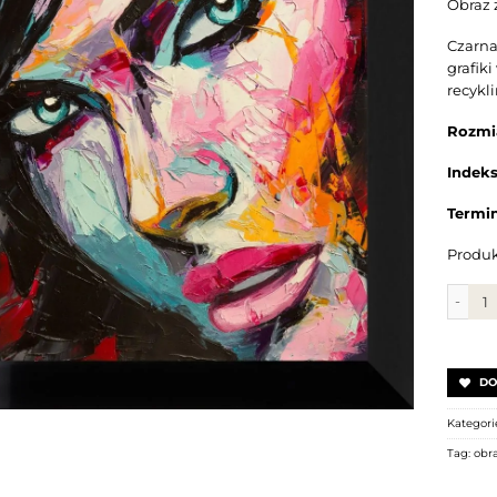
Obraz 
Czarna
grafik
recykl
Rozmi
Indek
Termin
Produk
ilość 
DO
Kategori
Tag:
obr