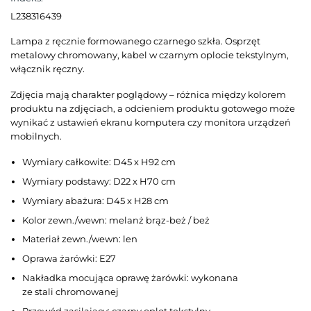
L238316439
Lampa z ręcznie formowanego czarnego szkła. Osprzęt
metalowy chromowany, kabel w czarnym oplocie tekstylnym,
włącznik ręczny.
Zdjęcia mają charakter poglądowy – różnica między kolorem
produktu na zdjęciach, a odcieniem produktu gotowego może
wynikać z ustawień ekranu komputera czy monitora urządzeń
mobilnych.
Wymiary całkowite: D45 x H92 cm
Wymiary podstawy: D22 x H70 cm
Wymiary abażura: D45 x H28 cm
Kolor zewn./wewn: melanż brąz-beż / beż
Materiał zewn./wewn: len
Oprawa żarówki: E27
Nakładka mocująca oprawę żarówki: wykonana
ze stali chromowanej
Przewód zasilający: czarny oplot tekstylny