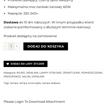
Maksymalna moc żarówki żarowej: 60W
Napięcie: 220-240v
Dostawa
do 10 dni roboczych. W innym przypadku klient
zostanie poinformowany o dłuższym terminie realizacji.
Produkt dostępny na zamówienie
ilość Lampa Malaga Black Beige
DODAJ DO KOSZYKA
DODAJ DO LISTY ŻYCZEŃ
Kategorie:
BIURO
,
JADALNIA
,
LAMPY STOŁOWE
,
OŚWIETLENIE
,
POMIESZCZENIA
,
PRZEDPOKÓJ
,
SALON
,
SYPIALNIA
Tagi:
lampa
,
lampa 4concepts
,
lampa stołowa
Please Login To Download Attachment