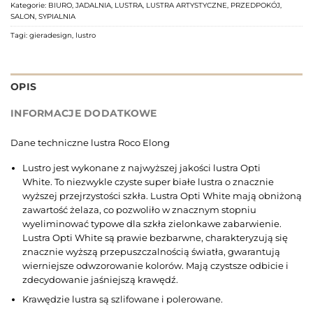
Kategorie:
BIURO
,
JADALNIA
,
LUSTRA
,
LUSTRA ARTYSTYCZNE
,
PRZEDPOKÓJ
,
SALON
,
SYPIALNIA
Tagi:
gieradesign
,
lustro
OPIS
INFORMACJE DODATKOWE
Dane techniczne lustra Roco Elong
Lustro jest wykonane z najwyższej jakości lustra Opti
White. To niezwykle czyste super białe lustra o znacznie
wyższej przejrzystości szkła. Lustra Opti White mają obniżoną
zawartość żelaza, co pozwoliło w znacznym stopniu
wyeliminować typowe dla szkła zielonkawe zabarwienie.
Lustra Opti White są prawie bezbarwne, charakteryzują się
znacznie wyższą przepuszczalnością światła, gwarantują
wierniejsze odwzorowanie kolorów. Mają czystsze odbicie i
zdecydowanie jaśniejszą krawędź.
Krawędzie lustra są szlifowane i polerowane.