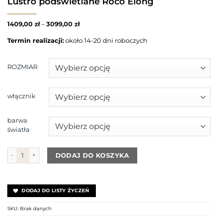
Lustro podświetlane Roco Elong
1409,00
zł
–
3099,00
zł
Termin realizacji:
około 14-20 dni roboczych
ROZMIAR
włącznik
barwa
światła
ilość Lustro podświetlane Roco Elong
DODAJ DO KOSZYKA
DODAJ DO LISTY ŻYCZEŃ
SKU:
Brak danych