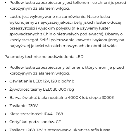
Podlew lustra zabezpieczony jest teflonem, co chroni je przed
korozyjnym działaniem wilgoci.
Lustro jest wykonywane na zamówienie. Nasze lustra
wykonujemy z najwyższej jakości belgijskich luster o dużej
przejrzystości i wysokim połysku (nie używamy luster
sprowadzanych z Chin o nietrwałych podlewach!). Dbamy o
każdy szczegół. Szlif i polerowanie krawędzi wykonujemy na
najwyższej jakości włoskich maszynach do obróbki szkła.
Parametry techniczne podświetlenia LED
Podlew lustra zabezpieczony teflonem, który chroni je przed
korozyjnym działaniem wilgoci.
Oświetlenie LED: 12V, 120 diod/mb
Żywotność taśmy LED: 30.000 rbg
Barwa światła: biała neutralna 4000K lub ciepła 3000K
Zasilanie: 230V
Klasa szczelności: IP44, IP68
Certyfikat podzespołów: CE
Zasilacz: IP68, 12V, zintegrowany, ukryty za taflą lustra