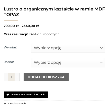
Lustro o organicznym kształcie w ramie MDF
TOPAZ
790,00
zł
–
2340,00
zł
Czas realizacji:
10-14 dni roboczych
Wymiar:
Rama:
ilość Lustro o organicznym kształcie w ramie MDF TOPAZ
DODAJ DO KOSZYKA
DODAJ DO LISTY ŻYCZEŃ
SKU:
Brak danych