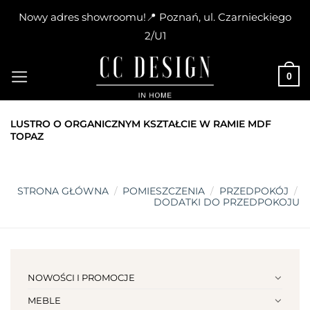
Nowy adres showroomu!📍 Poznań, ul. Czarnieckiego
2/U1
Skip
to
0
content
LUSTRO O ORGANICZNYM KSZTAŁCIE W RAMIE MDF
TOPAZ
STRONA GŁÓWNA
/
POMIESZCZENIA
/
PRZEDPOKÓJ
/
DODATKI DO PRZEDPOKOJU
NOWOŚCI I PROMOCJE
MEBLE