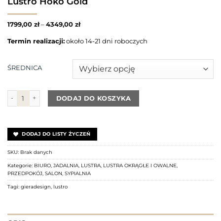
Lustro Hoko Gold
1799,00
zł
–
4349,00
zł
Termin realizacji:
około 14-21 dni roboczych
ŚREDNICA
ilość Lustro Hoko Gold
DODAJ DO KOSZYKA
DODAJ DO LISTY ŻYCZEŃ
SKU:
Brak danych
Kategorie:
BIURO
,
JADALNIA
,
LUSTRA
,
LUSTRA OKRĄGŁE I OWALNE
,
PRZEDPOKÓJ
,
SALON
,
SYPIALNIA
Tagi:
gieradesign
,
lustro