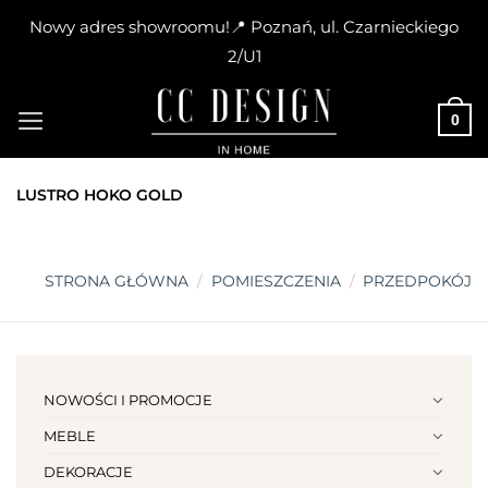
Nowy adres showroomu!📍 Poznań, ul. Czarnieckiego
2/U1
Skip
to
0
content
LUSTRO HOKO GOLD
STRONA GŁÓWNA
/
POMIESZCZENIA
/
PRZEDPOKÓJ
NOWOŚCI I PROMOCJE
MEBLE
DEKORACJE