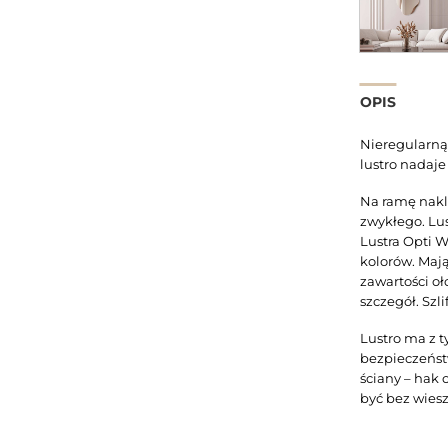
OPIS
Nieregularną
lustro nadaje 
Na ramę nakle
zwykłego. Lu
Lustra Opti W
kolorów. Mają
zawartości oł
szczegół. Szl
Lustro ma z t
bezpieczeńst
ściany – hak 
być bez wiesz