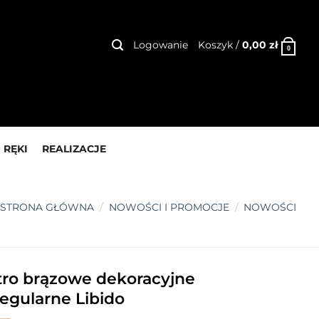
Logowanie
Koszyk /
0,00
zł
0
 RĘKI
REALIZACJE
STRONA GŁÓWNA
/
NOWOŚCI I PROMOCJE
/
NOWOŚCI
tro brązowe dekoracyjne
regularne Libido