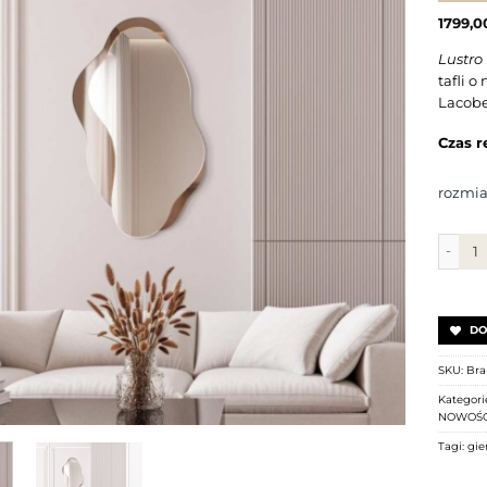
1799,
Lustro
tafli 
Lacobel
Czas re
rozmia
ilość 
DO
SKU:
Bra
Kategori
NOWOŚC
Tagi:
gie