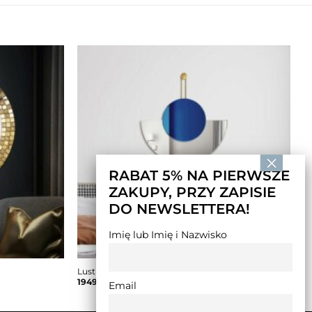
RABAT 5% NA PIERWSZE
ZAKUPY, PRZY ZAPISIE
DO NEWSLETTERA!
Imię lub Imię i Nazwisko
Lustro Inco — niebieskie
1949,00
zł
–
2699,00
zł
Email