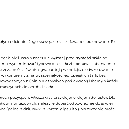
łym odcieniu. Jego krawędzie są szlifowane i polerowane. To
per białe lustro o znacznie wyższej przejrzystości szkła od
opniu wyeliminować typowe dla szkła zielonkawe zabarwienie.
uszczalnością światła, gwarantują wierniejsze odwzorowanie
a wykonujemy z najwyższej jakości europejskich tafli, bez
 sprowadzanych z Chin o nietrwałych podlewach!) Dbamy o każdy
 maszynach do obróbki szkła.
ech pozycjach. Wieszaki są przyklejone klejem do luster. Dla
ków montażowych, należy je dobrać odpowiednie do swojej
ę (pełną, z dziurawki, z karton-gipsu itp.). Na życzenie może