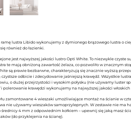
 ramę lustra Libido wykonujemy z dymionego brązowego lustra o ciep
się również do łazienki.
jone jest najwyższej jakości lustro Opti White. To niezwykle czyste su
stra te mają obniżoną zawartość żelaza, co pozwoliło w znacznym st
hite są prawie bezbarwne, charakteryzują się znacznie wyższą przep
 czystsze odbicie i zdecydowanie jaśniejszą krawędź. Wszystkie lustr
owiu, o dużej przejrzystości i wysokim połysku (nie używamy luster
if i polerowanie krawędzi wykonujemy na najwyższej jakości włoskich
yłu zamontowane 4 wieszaki umożliwiające montaż na ścianie w czter
wa nie używamy wieszaków samoprzylepnych. W zestawie nie ma ha
o średnicy 4 mm z odpowiednim kołkiem – upewnij się jaką masz ścian
aków (do przyklejenia na ścianę).