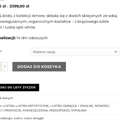
00
zł
–
3399,00
zł
 Libido,
z kolekcji Amore
,
składa się z dwóch sklejonych ze sobą
o nieregularnym, organicznym kształcie – z brązowego szkła
 i lustra opti white.
alizacji:
14 dni roboczych
r
Lustro brązowe dekoracyjne nieregularne Libido
DODAJ DO KOSZYKA
DAJ DO LISTY ŻYCZEŃ
k danych
e:
LUSTRA
,
LUSTRA ARTYSTYCZNE
,
LUSTRA OKRĄGŁE I OWALNE
,
NOWOŚCI
,
I I PROMOCJE
,
POMIESZCZENIA
,
PRZEDPOKÓJ
,
SYPIALNIA
radesign
,
lustro
,
lustro okrągłe