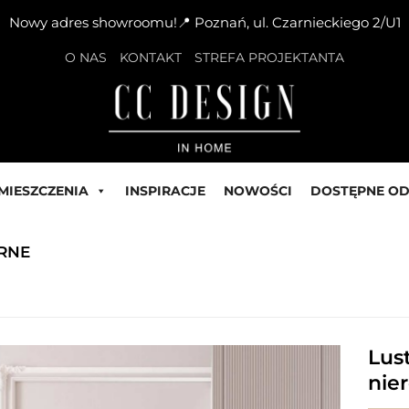
Nowy adres showroomu!📍 Poznań, ul. Czarnieckiego 2/U1
O NAS
KONTAKT
STREFA PROJEKTANTA
MIESZCZENIA
INSPIRACJE
NOWOŚCI
DOSTĘPNE OD
RNE
Lus
nie