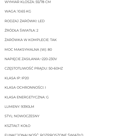
WYMIAR KLOSZA: 55/78 CM
WAGA: 10.65 KG
RODZAJ ŻARÓWKI: LED
ŹRÓDŁA ŚWIATŁA: 2
ŻARÓWKA W KOMPLECIE: TAK
MOC MAKSYMALNA (W): 80
NAPIĘCIE ZASILANIA:~220-230V
CZĘSTOTLIWOŚĆ PRĄDU: 50-60HZ
KLASA IP: IP20
KLASA OCHRONNOŚCI: I
KLASA ENERGETYCZNA: G
LUMENY: 9390LM
STYL: NOWOCZESNY
KSZTAŁT: KOŁO
FUNKCJONALNOŚĆ: ROZPROSZONE ŚWIATŁO