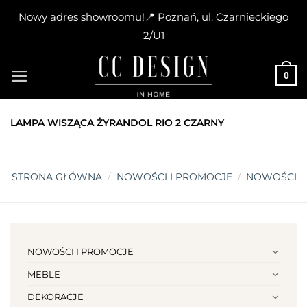
Nowy adres showroomu!📍 Poznań, ul. Czarnieckiego
2/U1
Skip
to
0
content
LAMPA WISZĄCA ŻYRANDOL RIO 2 CZARNY
STRONA GŁÓWNA
/
NOWOŚCI I PROMOCJE
/
NOWOŚCI
NOWOŚCI I PROMOCJE
MEBLE
DEKORACJE