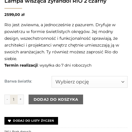
Lampa wisząca żyrandol RIO 2 czarny
2599,00
zł
Rio jest zwiewna, a jednocześnie z pazurem. Dryfuje w
powietrzu w formie świetlistych okręgów. Jej modny
design, wszechstronność i funkcjonalność sprawiają, że
architekci i projektanci wnętrz chętnie umieszczają ją w
swoich aranżacjach. Ty również możesz zaprosić Rio do
siebie.
Termin realizacji
: wysyłka do 7 dni roboczych
Barwa światła:
ilość Lampa wisząca żyrandol RIO 2 czarny
DODAJ DO KOSZYKA
DODAJ DO LISTY ŻYCZEŃ
SKU:
Brak danych