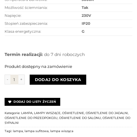
Możliwość ściemniania:
Tak
Napięcie:
230V
Stopień zabezpieczenia:
IP20
Klasa energetyczna:
G
Termin realizacji:
do 7 dni roboczych
Produkt dostępny na zamówienie
ilość Lampa wisząca SANDRA 3 BLACK AZ3352 Azzardo
DODAJ DO KOSZYKA
DODAJ DO LISTY ŻYCZEŃ
Kategorie:
LAMPA
,
LAMPY WISZĄCE
,
OŚWIETLENIE
,
OŚWIETLENIE DO JADALNI
,
OŚWIETLENIE DO PRZEDPOKOJU
,
OŚWIETLENIE DO SALONU
,
OŚWIETLENIE DO
SYPIALNI
Tagi:
lampa
,
lampa sufitowa
,
lampa wisząca