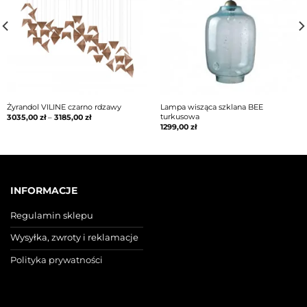
Żyrandol VILINE czarno rdzawy
Lampa wisząca szklana BEE
turkusowa
3035,00
zł
–
3185,00
zł
1299,00
zł
INFORMACJE
Regulamin sklepu
Wysyłka, zwroty i reklamacje
Polityka prywatności