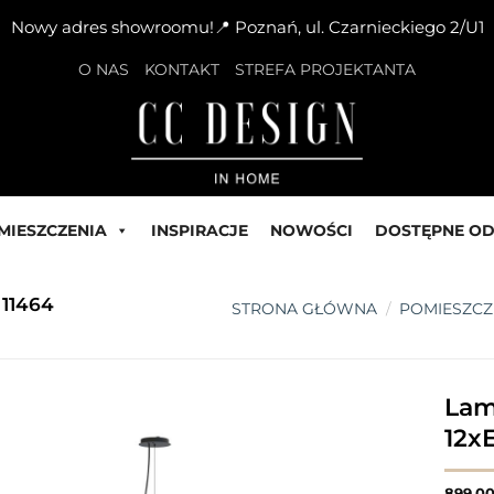
Nowy adres showroomu!📍 Poznań, ul. Czarnieckiego 2/U1
O NAS
KONTAKT
STREFA PROJEKTANTA
MIESZCZENIA
INSPIRACJE
NOWOŚCI
DOSTĘPNE OD
11464
STRONA GŁÓWNA
/
POMIESZCZ
Lam
12x
899,0