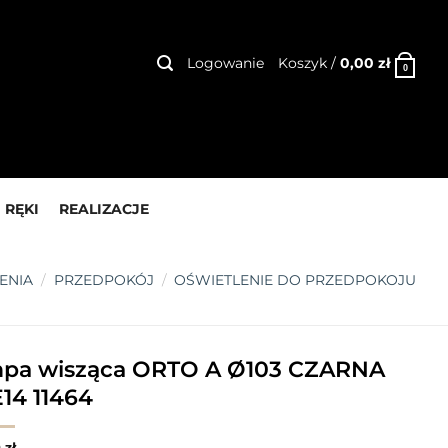
Logowanie
Koszyk /
0,00
zł
0
 RĘKI
REALIZACJE
ENIA
/
PRZEDPOKÓJ
/
OŚWIETLENIE DO PRZEDPOKOJU
pa wisząca ORTO A Ø103 CZARNA
E14 11464
0
zł