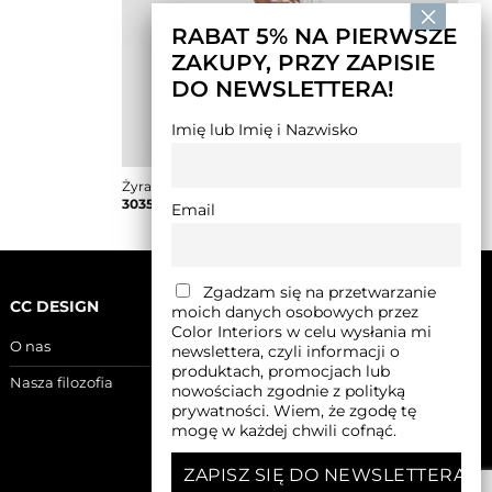
RABAT 5% NA PIERWSZE
ZAKUPY, PRZY ZAPISIE
DO NEWSLETTERA!
Imię lub Imię i Nazwisko
Żyrandol PORTAL czarno rdzawy
3035,00
zł
–
3186,00
zł
Email
Zgadzam się na przetwarzanie
CC DESIGN
moich danych osobowych przez
Color Interiors w celu wysłania mi
O nas
newslettera, czyli informacji o
produktach, promocjach lub
Nasza filozofia
nowościach zgodnie z polityką
prywatności. Wiem, że zgodę tę
mogę w każdej chwili cofnąć.