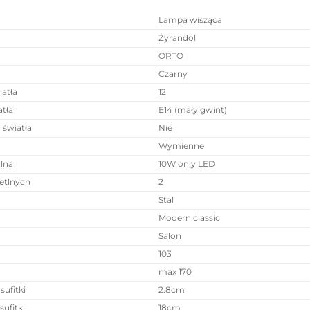
Lampa wisząca
Żyrandol
ORTO
Czarny
iatła
12
atła
E14 (mały gwint)
 światła
Nie
Wymienne
lna
10W only LED
ietlnych
2
Stal
Modern classic
Salon
103
max 170
ufitki
2.8cm
ufitki
18cm