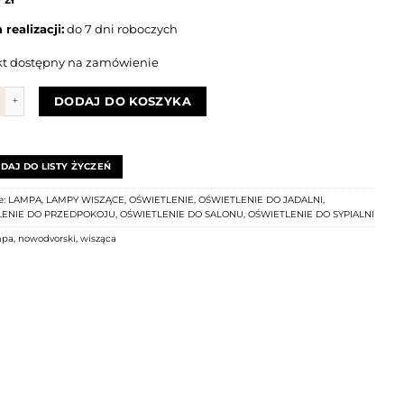
realizacji:
do 7 dni roboczych
t dostępny na zamówienie
Lampa wisząca ORTO A Ø103 CZARNA 12xE14 11464
DODAJ DO KOSZYKA
DAJ DO LISTY ŻYCZEŃ
e:
LAMPA
,
LAMPY WISZĄCE
,
OŚWIETLENIE
,
OŚWIETLENIE DO JADALNI
,
LENIE DO PRZEDPOKOJU
,
OŚWIETLENIE DO SALONU
,
OŚWIETLENIE DO SYPIALNI
mpa
,
nowodvorski
,
wisząca