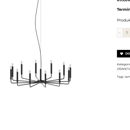
Termin 
Produk
ilość 
DO
Kategori
OŚWIET
Tagi:
la