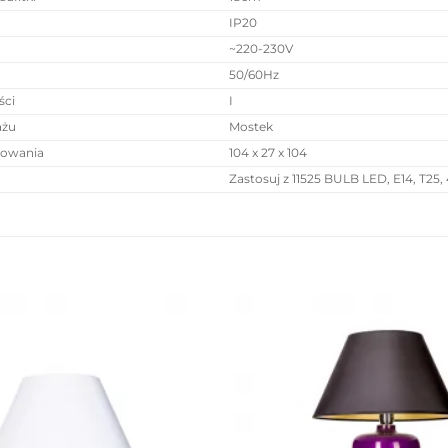
IP20
~220-230V
50/60Hz
ści
I
ażu
Mostek
owania
104 x 27 x 104
Zastosuj z 11525 BULB LED, E14, T25