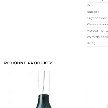
IP
Napięcie
Częstotliwość
Klasa ochrono
Metoda mont
Wymiary opak
Uwagi
PODOBNE PRODUKTY