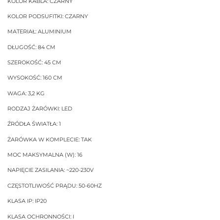
KOLOR KABLA: CZARNY
KOLOR PODSUFITKI: CZARNY
MATERIAŁ: ALUMINIUM
DŁUGOŚĆ: 84 CM
SZEROKOŚĆ: 45 CM
WYSOKOŚĆ: 160 CM
WAGA: 3,2 KG
RODZAJ ŻARÓWKI: LED
ŹRÓDŁA ŚWIATŁA: 1
ŻARÓWKA W KOMPLECIE: TAK
MOC MAKSYMALNA (W): 16
NAPIĘCIE ZASILANIA: ~220-230V
CZĘSTOTLIWOŚĆ PRĄDU: 50-60HZ
KLASA IP: IP20
KLASA OCHRONNOŚCI: I