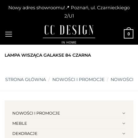
Nowy adres showroomu!📍 Poznań, ul. Czarnieckiego
2/U1
Skip
to
0
content
LAMPA WISZĄCA GALAKSE 84 CZARNA
STRONA GŁÓWNA
/
NOWOŚCI I PROMOCJE
/
NOWOŚCI
NOWOŚCI I PROMOCJE
MEBLE
DEKORACJE