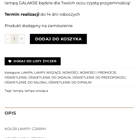
lampą GALAKSE będzie dla Twoich oczu czystą przyjemnością!
Termin realizacji
do 14 dni roboczych
Produkt dostępny na zamówienie
ilość Lampa wisząca GALAKSE 84 czarna
DODAJ DO KOSZYKA
DODAJ DO LISTY ŻYCZEŃ
Kategorie:
LAMPA
,
LAMPY WISZĄCE
,
NOWOŚCI
,
NOWOŚCI I PROMOCJE
,
OŚWIETLENIE
,
OŚWIETLENIE DO JADALNI
,
OŚWIETLENIE DO PRZEDPOKOJU
,
OŚWIETLENIE DO SALONU
,
OŚWIETLENIE DO SYPIALNI
Tagi:
lampa
,
lampa wisząca
OPIS
KOLOR LAMPY: CZARNY