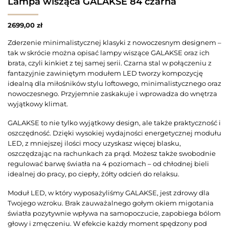
Lampa wisząca GALAKSE 84 czarna
2699,00
zł
Zderzenie minimalistycznej klasyki z nowoczesnym designem –
tak w skrócie można opisać lampy wiszące GALAKSE oraz ich
brata, czyli kinkiet z tej samej serii. Czarna stal w połączeniu z
fantazyjnie zawiniętym modułem LED tworzy kompozycję
idealną dla miłośników stylu loftowego, minimalistycznego oraz
nowoczesnego. Przyjemnie zaskakuje i wprowadza do wnętrza
wyjątkowy klimat.
GALAKSE to nie tylko wyjątkowy design, ale także praktyczność i
oszczędność. Dzięki wysokiej wydajności energetycznej modułu
LED, z mniejszej ilości mocy uzyskasz więcej blasku,
oszczędzając na rachunkach za prąd. Możesz także swobodnie
regulować barwę światła na 4 poziomach – od chłodnej bieli
idealnej do pracy, po ciepły, żółty odcień do relaksu.
Moduł LED, w który wyposażyliśmy GALAKSE, jest zdrowy dla
Twojego wzroku. Brak zauważalnego gołym okiem migotania
światła pozytywnie wpływa na samopoczucie, zapobiega bólom
głowy i zmęczeniu. W efekcie każdy moment spędzony pod