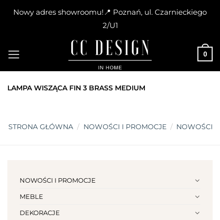
Nowy adres showroomu!📍 Poznań, ul. Czarnieckiego
2/U1
Skip
to
0
content
LAMPA WISZĄCA FIN 3 BRASS MEDIUM
STRONA GŁÓWNA
/
NOWOŚCI I PROMOCJE
/
NOWOŚCI
NOWOŚCI I PROMOCJE
MEBLE
DEKORACJE