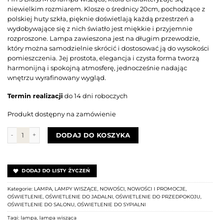
niewielkim rozmiarem. Klosze o średnicy 20cm, pochodzące z
polskiej huty szkła, pięknie doświetlają każdą przestrzeń a
wydobywające się z nich światło jest miękkie i przyjemnie
rozproszone. Lampa zawieszona jest na długim przewodzie,
który można samodzielnie skrócić i dostosować ją do wysokości
pomieszczenia. Jej prostota, elegancja i czysta forma tworzą
harmonijną i spokojną atmosferę, jednocześnie nadając
wnętrzu wyrafinowany wygląd.
Termin realizacji
do 14 dni roboczych
Produkt dostępny na zamówienie
ilość Lampa wisząca FIN 3 BRASS Medium
DODAJ DO KOSZYKA
DODAJ DO LISTY ŻYCZEŃ
Kategorie:
LAMPA
,
LAMPY WISZĄCE
,
NOWOŚCI
,
NOWOŚCI I PROMOCJE
,
OŚWIETLENIE
,
OŚWIETLENIE DO JADALNI
,
OŚWIETLENIE DO PRZEDPOKOJU
,
OŚWIETLENIE DO SALONU
,
OŚWIETLENIE DO SYPIALNI
Tagi:
lampa
,
lampa wisząca