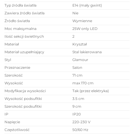
Typ źródła światła
E14 (mały gwint)
Zawiera źródło światła
Nie
Źródło światła
Wymienne
Moc maksymalna
25W only LED
Ilość sekcji świetlnych
2
Materiał
Kryształ
Materiał uzupełniający
Stal lakierowana
Styl
Glamour
Przeznaczenie
Salon
Szerokość
71 cm
Wysokość
max 170 cm
Modyfikacja wysokości
Tak (przez elektryka)
Wysokość podsufitki
3.5 cm
Szerokość podsufitki
9 cm
IP
IP20
Napięcie
220-230 V
Częstotliwość
50/60 Hz