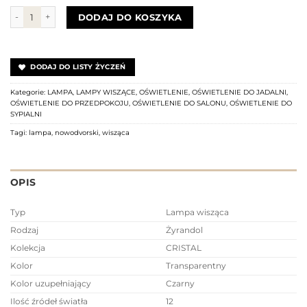
ilość Lampa wisząca CRISTAL BLACK L 7614
DODAJ DO KOSZYKA
DODAJ DO LISTY ŻYCZEŃ
Kategorie:
LAMPA
,
LAMPY WISZĄCE
,
OŚWIETLENIE
,
OŚWIETLENIE DO JADALNI
,
OŚWIETLENIE DO PRZEDPOKOJU
,
OŚWIETLENIE DO SALONU
,
OŚWIETLENIE DO
SYPIALNI
Tagi:
lampa
,
nowodvorski
,
wisząca
OPIS
Typ
Lampa wisząca
Rodzaj
Żyrandol
Kolekcja
CRISTAL
Kolor
Transparentny
Kolor uzupełniający
Czarny
Ilość źródeł światła
12