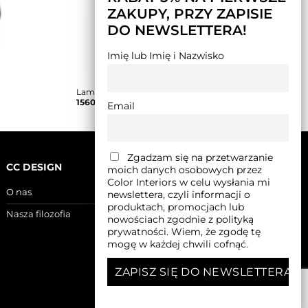
ZAKUPY, PRZY ZAPISIE
DO NEWSLETTERA!
Imię lub Imię i Nazwisko
Lampa wisząca DROP turkusowa
1560,00
zł
Email
Zgadzam się na przetwarzanie
CC DESIGN
moich danych osobowych przez
Color Interiors w celu wysłania mi
O nas
newslettera, czyli informacji o
produktach, promocjach lub
Nasza filozofia
nowościach zgodnie z polityką
prywatności. Wiem, że zgodę tę
mogę w każdej chwili cofnąć.