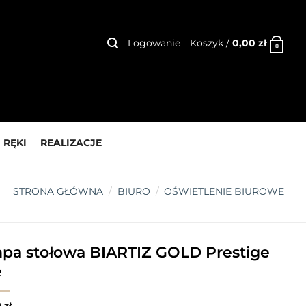
Logowanie
Koszyk /
0,00
zł
0
 RĘKI
REALIZACJE
STRONA GŁÓWNA
/
BIURO
/
OŚWIETLENIE BIUROWE
pa stołowa BIARTIZ GOLD Prestige
e
0
zł