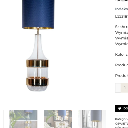
Indeks
L22318
Szkło 
Wymiar
Wymiar
Wymiar
Kolor 
Produc
Produk
ilość 
DO
Kategori
OŚWIETL