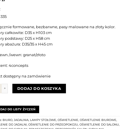
:
1335
ręcznie formowane, bezbarwne, pasy malowane na złoty kolor.
y całkowite: D35 x H103 cm
y podstawy: D25 x H58 cm
y abażura: D35/35 x H45 cm
zewn./wewn: granat/złoto
ent: 4concepts
t dostępny na zamówienie
Lampa stołowa BIARTIZ GOLD Prestige Line
DODAJ DO KOSZYKA
DAJ DO LISTY ŻYCZEŃ
e:
BIURO
,
JADALNIA
,
LAMPY STOŁOWE
,
OŚWIETLENIE
,
OŚWIETLENIE BIUROWE
,
ENIE DO JADALNI
,
OŚWIETLENIE DO PRZEDPOKOJU
,
OŚWIETLENIE DO SALONU
,