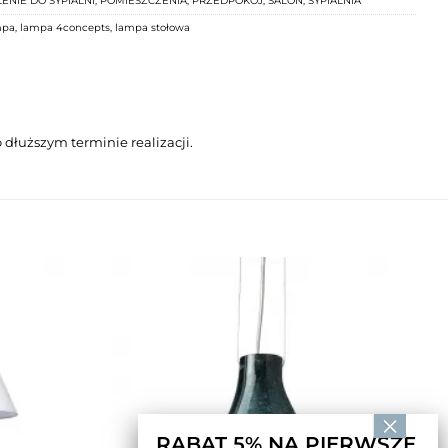
ENIE DO SYPIALNI
,
POMIESZCZENIA
,
PRZEDPOKÓJ
,
SALON
,
SYPIALNIA
mpa
,
lampa 4concepts
,
lampa stołowa
dłuższym terminie realizacji.
RABAT 5% NA PIERWSZE