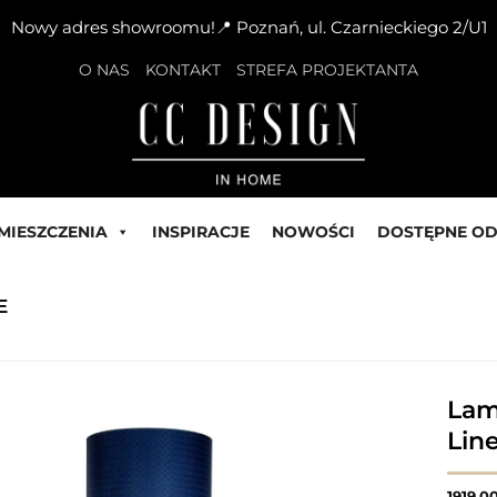
Nowy adres showroomu!📍 Poznań, ul. Czarnieckiego 2/U1
O NAS
KONTAKT
STREFA PROJEKTANTA
MIESZCZENIA
INSPIRACJE
NOWOŚCI
DOSTĘPNE OD
E
Lam
Lin
1919,0