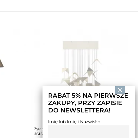
RABAT 5% NA PIERWSZE
ZAKUPY, PRZY ZAPISIE
DO NEWSLETTERA!
Imię lub Imię i Nazwisko
Żyrandol HIVE kremowy
2615,00
zł
–
2745,00
zł