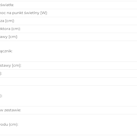
światła
:
c na punkt świetlny [W]
:
za [cm]
:
ektora (cm)
:
tawy [cm]
:
ącznik
:
stawy [cm]
:
)
:
)
:
 w zestawie
:
wodu (cm)
: