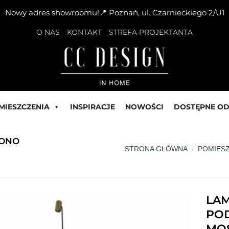
Nowy adres showroomu!📍 Poznań, ul. Czarnieckiego 2/U1
O NAS
KONTAKT
STREFA PROJEKTANTA
MIESZCZENIA
INSPIRACJE
NOWOŚCI
DOSTĘPNE OD
MONO
/
STRONA GŁÓWNA
POMIES
LA
POD
MO