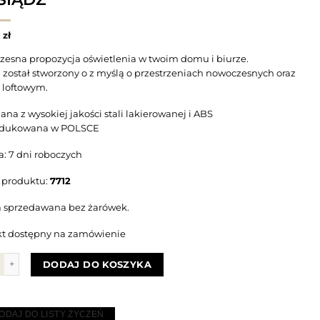
0
zł
esna propozycja oświetlenia w twoim domu i biurze.
O
został stworzony o z myślą o przestrzeniach nowoczesnych oraz
u loftowym.
na z wysokiej jakości stali lakierowanej i ABS
dukowana w POLSCE
a: 7 dni roboczych
 produktu:
7712
sprzedawana bez żarówek.
t dostępny na zamówienie
 LAMPA PODŁOGOWA STOJĄCA PODWÓJNA MONO 120CM 10W GU10 |
DODAJ DO KOSZYKA
ODAJ DO LISTY ŻYCZEŃ