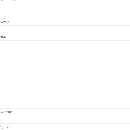
tkowy
:
nia
:
:
światła
:
y (IP)
: