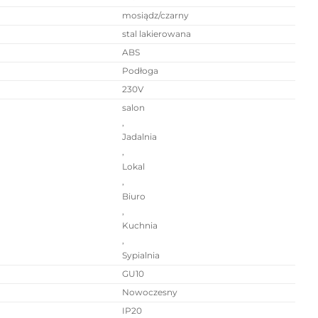
mosiądz/czarny
stal lakierowana
ABS
Podłoga
230V
salon
,
Jadalnia
,
Lokal
,
Biuro
,
Kuchnia
,
Sypialnia
GU10
Nowoczesny
IP20