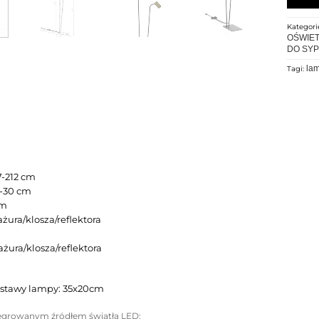
Kategori
OŚWIET
DO SYP
la
Tagi:
7-212 cm
0-30 cm
cm
ura/klosza/reflektora
żura/klosza/reflektora
stawy lampy: 35x20cm
egrowanym źródłem światła LED
: