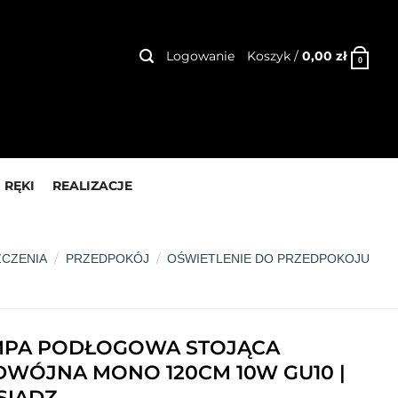
Logowanie
Koszyk /
0,00
zł
0
 RĘKI
REALIZACJE
/
/
ZCZENIA
PRZEDPOKÓJ
OŚWIETLENIE DO PRZEDPOKOJU
MPA PODŁOGOWA STOJĄCA
WÓJNA MONO 120CM 10W GU10 |
SIĄDZ