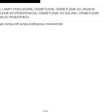
LAMPY PODŁOGOWE
OŚWIETLENIE
OŚWIETLENIE DO JADALNI
e:
,
,
,
LENIE DO PRZEDPOKOJU
OŚWIETLENIE DO SALONU
OŚWIETLENIE
,
,
IALNI
PRZEDPOKÓJ
,
mpa
lampa loft
lampa podłogowa
nowodvorski
,
,
,
Nie