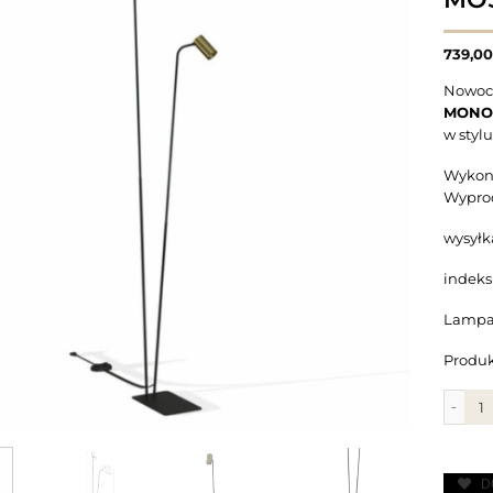
739,0
Nowocz
MON
w styl
Wykona
Wypro
wysyłk
indeks
Lampa 
Produk
ilość
D