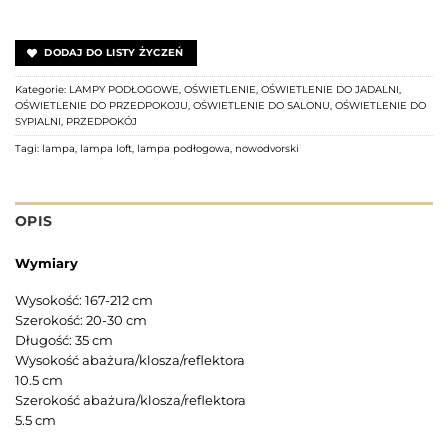
DODAJ DO LISTY ŻYCZEŃ
Kategorie:
LAMPY PODŁOGOWE
,
OŚWIETLENIE
,
OŚWIETLENIE DO JADALNI
,
OŚWIETLENIE DO PRZEDPOKOJU
,
OŚWIETLENIE DO SALONU
,
OŚWIETLENIE DO
SYPIALNI
,
PRZEDPOKÓJ
Tagi:
lampa
,
lampa loft
,
lampa podłogowa
,
nowodvorski
OPIS
Wymiary
Wysokość: 167-212 cm
Szerokość: 20-30 cm
Długość: 35 cm
Wysokość abażura/klosza/reflektora
10.5 cm
Szerokość abażura/klosza/reflektora
5.5 cm