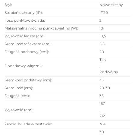
Styl
:
Nowoczesny
Stopień ochrony (IP)
:
IP20
Ilość punktów światła
:
2
Maksymalna moc na punkt świetlny [W]
:
10
Wysokość klosza [cm]
:
10,5
Szerokość reflektora (cm)
:
5,5
Długość podstawy [cm]
:
20
Tak
,
Dodatkowy włącznik
:
Podwójny
Szerokość podstawy [cm]
:
35
Szerokość (cm)
:
20-30
Długość (cm)
:
35
167
,
Wysokość (cm)
:
212
Źródło światła w zestawie
:
Nie
30