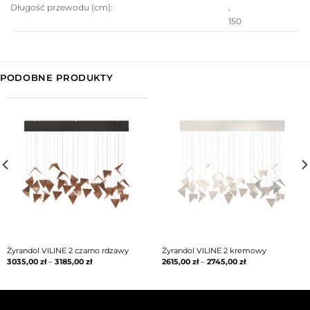
,
Długość przewodu (cm)
:
150
PODOBNE PRODUKTY
Żyrandol VILINE 2 czarno rdzawy
Żyrandol VILINE 2 kremowy
3035,00
zł
–
3185,00
zł
2615,00
zł
–
2745,00
zł