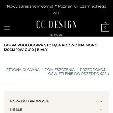
Nowy adres showroomu!📍 Poznań, ul. Czarnieckiego
2/U1
Skip
to
0
content
LAMPA PODŁOGOWA STOJĄCA PODWÓJNA MONO
120CM 10W GU10 | BIAŁY
STRONA GŁÓWNA
/
POMIESZCZENIA
/
PRZEDPOKÓJ
/
OŚWIETLENIE DO PRZEDPOKOJU
NOWOŚCI I PROMOCJE
MEBLE