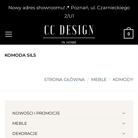
Nowy adres showroomu!📍 Poznań, ul. Czarnieckiego
2/U1
Skip
to
0
content
KOMODA SILS
STRONA GŁÓWNA
/
MEBLE
/
KOMODY
NOWOŚCI I PROMOCJE
MEBLE
DEKORACJE