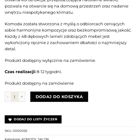
pozwala na otwarcie się na domową przestrzeń oraz nadanie
wnętrzu niespotykanego klimatu.
Komoda została stworzona z myślą o odbiorcach ceniących
sobie harmonijne kompozycje oraz bezkompromisową jakość.
Każdy z 48 dębowych lameli zdobiących mebel jest
wykończony ręcznie z zachowaniem dbałości o najmniejszy
detal.
Produkt dostępny wyłącznie na zamówienie.
Czas realizacji:
8-12 tygodni.
Produkt dostępny na zamówienie
ilość Komoda GABBIA 177 jasny dąb
DODAJ DO KOSZYKA
DODAJ DO LISTY ŻYCZEŃ
SKU:
0000092
Kategorie:
KOMODY
,
SALON