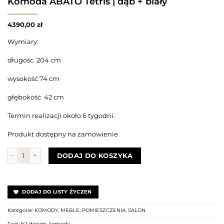
Komoda ABATO Tetris | dąb + biały
4390,00
zł
Wymiary:
długośc 204 cm
wysokość 74 cm
głębokość 42 cm
Termin realizacji około 6 tygodni.
Produkt dostępny na zamówienie
ilość Komoda ABATO Tetris | dąb + biały
DODAJ DO KOSZYKA
DODAJ DO LISTY ŻYCZEŃ
Kategorie:
KOMODY
,
MEBLE
,
POMIESZCZENIA
,
SALON
Tagi:
b2 design
,
komody