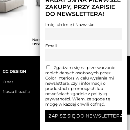
ZAKUPY, PRZY ZAPISIE
DO NEWSLETTERA!
Imię lub Imię i Nazwisko
Narożnik LENA Rosanero
11976,00
zł
Email
Zgadzam się na przetwarzanie
CC DESIGN
moich danych osobowych przez
Color Interiors w celu wysłania mi
O nas
newslettera, czyli informacji o
produktach, promocjach lub
Nasza filozofia
nowościach zgodnie z polityką
prywatności. Wiem, że zgodę tę
mogę w każdej chwili cofnąć.