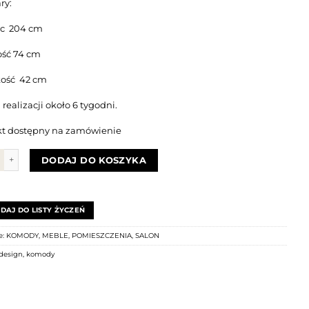
ry:
śc 204 cm
ść 74 cm
ość 42 cm
realizacji około 6 tygodni.
t dostępny na zamówienie
Komoda ABATO SLEEK | dąb + czarny
DODAJ DO KOSZYKA
DAJ DO LISTY ŻYCZEŃ
e:
KOMODY
,
MEBLE
,
POMIESZCZENIA
,
SALON
design
,
komody