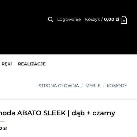
Logowanie
Koszyk /
0,00
zł
0
 RĘKI
REALIZACJE
STRONA GŁÓWNA
/
MEBLE
/
KOMODY
oda ABATO SLEEK | dąb + czarny
00
zł