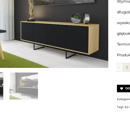
Wymia
długo
wysoko
głębok
Termin 
Produk
ilość 
DO
Kategori
Tagi:
b2 