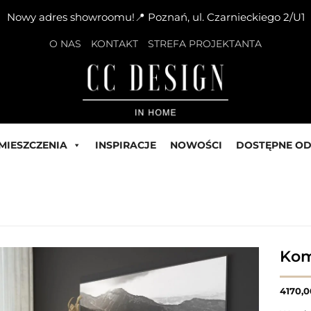
Nowy adres showroomu!📍 Poznań, ul. Czarnieckiego 2/U1
O NAS
KONTAKT
STREFA PROJEKTANTA
MIESZCZENIA
INSPIRACJE
NOWOŚCI
DOSTĘPNE OD
Kom
4170,