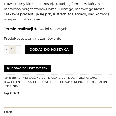
Nowoczesny kinkiet o prostej, subtelnej formie, w którym
metalowa obręcz stanowi ramę kulistego, matowego klosza.
Ciekawie prezentuje się przy lustrach, toaletkach, nad komodą
w sypialni lub salonie
Termin realizacji
do 14 dni roboczych
Produkt dostępny na zamówienie
ilość Klinkiet RIVA WALL BLACK
DODAJ DO KOSZYKA
DODAJ DO LISTY ŻYCZEŃ
Kategorie:
KINKIETY
,
OŚWIETLENIE
,
OŚWIETLENIE DO PRZEDPOKOJU
,
OŚWIETLENIE DO SALONU
,
OŚWIETLENIE DO SYPIALNI
,
PRZEDPOKÓJ
,
SALON
,
SYPIALNIA
Tag:
kinkiet
OPIS