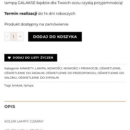
lampą GALAKSE będzie dla Twoich oczu czystą przyjemnością!
Termin realizacji
do 14 dni roboczych
Produkt dostępny na zamówienie
ilość Kinkiet GALAKSE
DODAJ DO KOSZYKA
DODAJ DO LISTY ŻYCZEŃ
Kategorie:
KINKIETY
,
LAMPA
,
NOWOŚCI
,
NOWOŚCI I PROMOCJE
,
OŚWIETLENIE
,
OŚWIETLENIE DO JADALNI
,
OŚWIETLENIE DO PRZEDPOKOJU
,
OŚWIETLENIE DO
SALONU
,
OŚWIETLENIE DO SYPIALNI
Tagi:
kinkiet
,
lampa
OPIS
KOLOR LAMPY: CZARNY