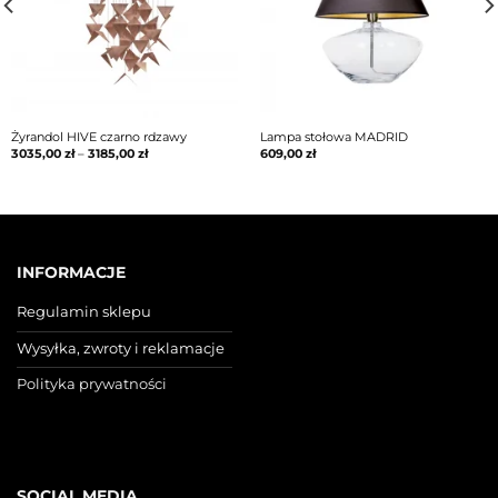
Żyrandol HIVE czarno rdzawy
Lampa stołowa MADRID
3035,00
zł
–
3185,00
zł
609,00
zł
INFORMACJE
Regulamin sklepu
Wysyłka, zwroty i reklamacje
Polityka prywatności
SOCIAL MEDIA