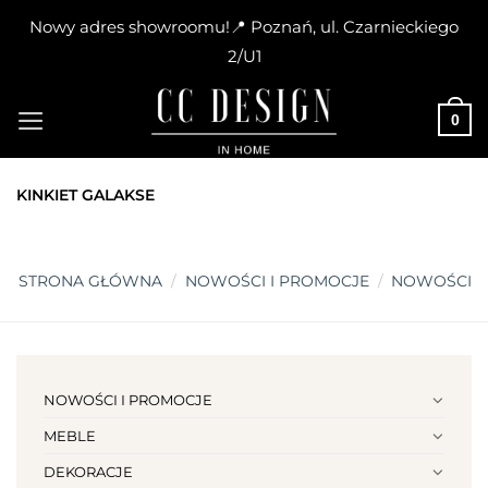
Nowy adres showroomu!📍 Poznań, ul. Czarnieckiego
2/U1
Skip
to
0
content
KINKIET GALAKSE
STRONA GŁÓWNA
/
NOWOŚCI I PROMOCJE
/
NOWOŚCI
NOWOŚCI I PROMOCJE
MEBLE
DEKORACJE