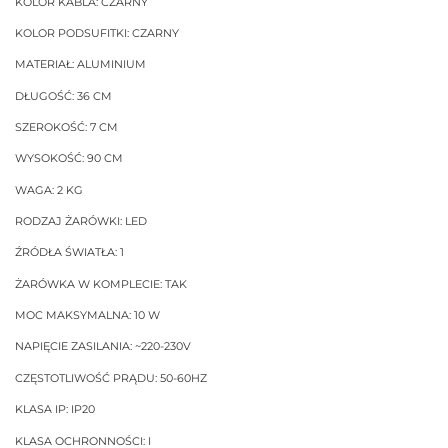
KOLOR KABLA: CZARNY
KOLOR PODSUFITKI: CZARNY
MATERIAŁ: ALUMINIUM
DŁUGOŚĆ: 36 CM
SZEROKOŚĆ: 7 CM
WYSOKOŚĆ: 90 CM
WAGA: 2 KG
RODZAJ ŻARÓWKI: LED
ŹRÓDŁA ŚWIATŁA: 1
ŻARÓWKA W KOMPLECIE: TAK
MOC MAKSYMALNA: 10 W
NAPIĘCIE ZASILANIA: ~220-230V
CZĘSTOTLIWOŚĆ PRĄDU: 50-60HZ
KLASA IP: IP20
KLASA OCHRONNOŚCI: I