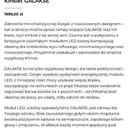
Kinkiet GALAKSE
1999,00
zł
Zderzenie minimalistycznej klasyki z nowoczesnym designem –
tak w skrócie można opisać lampy wiszące GALAKSE oraz ich
brata, czyli kinkiet z tej samej serii. Czarna stal w połączeniu z
fantazyjnie zawiniętym modułem LED tworzy kompozycję
idealną dla miłośników stylu loftowego, minimalistycznego oraz
nowoczesnego. Przyjemnie zaskakuje i wprowadza do wnętrza
wyjątkowy klimat.
GALAKSE to nie tylko wyjątkowy design, ale także praktyczność i
oszczędność. Dzięki wysokiej wydajności energetycznej modułu
LED, z mniejszej ilości mocy uzyskasz więcej blasku,
oszczędzając na rachunkach za prąd. Możesz także swobodnie
regulować barwę światła na 4 poziomach – od chłodnej bieli
idealnej do pracy, po ciepły, żółty odcień do relaksu.
Moduł LED, w który wyposażyliśmy GALAKSE, jest zdrowy dla
Twojego wzroku. Brak zauważalnego gołym okiem migotania
światła pozytywnie wpływa na samopoczucie, zapobiega bólom
głowy i zmęczeniu. W efekcie każdy moment spędzony pod