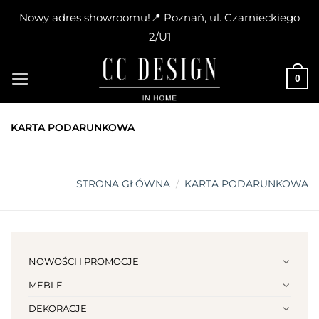
Nowy adres showroomu!📍 Poznań, ul. Czarnieckiego
2/U1
Skip
to
0
content
KARTA PODARUNKOWA
STRONA GŁÓWNA
/
KARTA PODARUNKOWA
NOWOŚCI I PROMOCJE
MEBLE
DEKORACJE