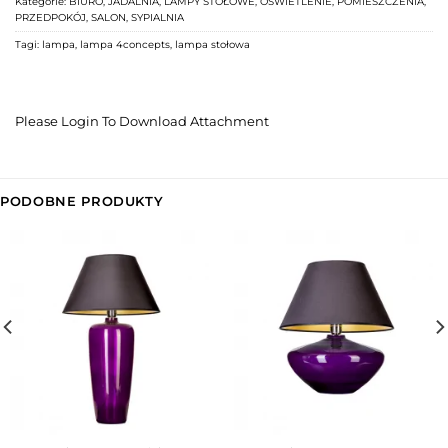
Kategorie:
BIURO
,
JADALNIA
,
LAMPY STOŁOWE
,
OŚWIETLENIE
,
POMIESZCZENIA
,
PRZEDPOKÓJ
,
SALON
,
SYPIALNIA
Tagi:
lampa
,
lampa 4concepts
,
lampa stołowa
Please Login To Download Attachment
PODOBNE PRODUKTY