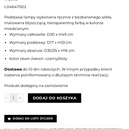
L046411502
Podstawa lampy wykonana ręcznie z bezbarwnego szkła,
malowana błyszczącą, transparentną farbą w kolorze
miedzianym.
Wymiary całkowite: D30 x H49 cm
Wymiary podstawy: D17 x H33 cm
Wymiary abażura: D30/25 x H16 cm
Kolor zewn./wewn: czarny/złoty
Dostawa
do 10 dni roboczych. W innym przypadku klient
zostanie poinformowany o dłuższym terminie realizacji.
Produkt dostępny na zamówienie
ilość Lampa Bristol Transparent Copper
DODAJ DO KOSZYKA
DODAJ DO LISTY ŻYCZEŃ