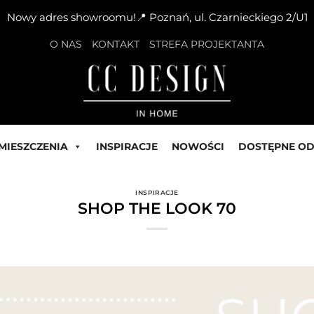
Nowy adres showroomu!📍 Poznań, ul. Czarnieckiego 2/U1
O NAS
KONTAKT
STREFA PROJEKTANTA
MIESZCZENIA
INSPIRACJE
NOWOŚCI
DOSTĘPNE OD
INSPIRACJE
SHOP THE LOOK 70