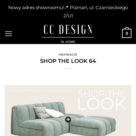
Nowy adres showroomu!📍 Poznań, ul. Czarnieckiego
2/U1
Skip
to
0
content
INSPIRACJE
SHOP THE LOOK 64