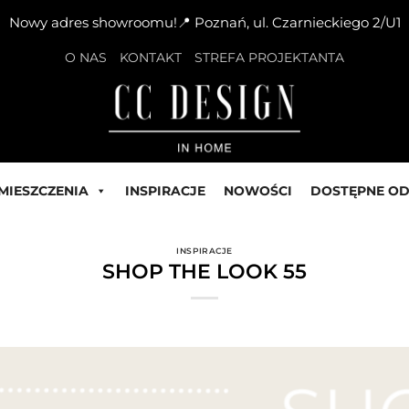
Nowy adres showroomu!📍 Poznań, ul. Czarnieckiego 2/U1
O NAS
KONTAKT
STREFA PROJEKTANTA
MIESZCZENIA
INSPIRACJE
NOWOŚCI
DOSTĘPNE OD
INSPIRACJE
SHOP THE LOOK 55