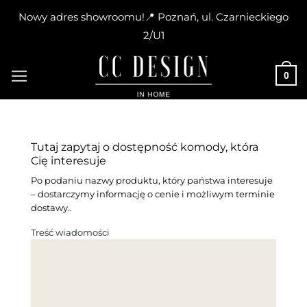
Nowy adres showroomu!📍 Poznań, ul. Czarnieckiego
2/U1
Skip
to
0
content
Tutaj zapytaj o dostępność komody, która
Cię interesuje
Po podaniu nazwy produktu, który państwa interesuje
– dostarczymy informację o cenie i możliwym terminie
dostawy..
Treść wiadomości